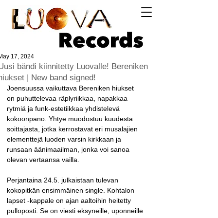
Log In
May 17, 2024
Uusi bändi kiinnitetty Luovalle! Bereniken
hiukset | New band signed!
Joensuussa vaikuttava Bereniken hiukset 
on puhuttelevaa räplyriikkaa, napakkaa 
rytmiä ja funk-estetiikkaa yhdistelevä 
kokoonpano. Yhtye muodostuu kuudesta 
soittajasta, jotka kerrostavat eri musalajien 
elementtejä luoden varsin kirkkaan ja 
runsaan äänimaailman, jonka voi sanoa 
olevan vertaansa vailla.
Perjantaina 24.5. julkaistaan tulevan 
kokopitkän ensimmäinen single. Kohtalon 
lapset -kappale on ajan aaltoihin heitetty 
pulloposti. Se on viesti eksyneille, uponneille 