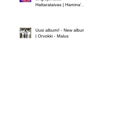
Hattarataivas | Hamina's
new single release -
Hattarataivas
Uusi albumi! - New album!
| Orvokki - Malus
Uusi albumi - new album |
Hamina - Laula huolet
pois
Uusi singlejulkaisu! -
Orvokki - Teini | New
single release! - Orvokki -
Teini