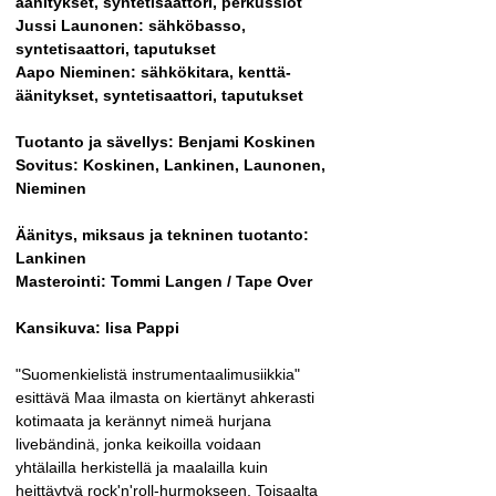
äänitykset, syntetisaattori, perkussiot
Jussi Launonen: sähköbasso, 
syntetisaattori, taputukset
Aapo Nieminen: sähkökitara, kenttä-
äänitykset, syntetisaattori, taputukset
Tuotanto ja sävellys: Benjami Koskinen
Sovitus: Koskinen, Lankinen, Launonen, 
Nieminen
Äänitys, miksaus ja tekninen tuotanto: 
Lankinen
Masterointi: Tommi Langen / Tape Over
Kansikuva: Iisa Pappi
"Suomenkielistä instrumentaalimusiikkia" 
esittävä Maa ilmasta on kiertänyt ahkerasti 
kotimaata ja kerännyt nimeä hurjana 
livebändinä, jonka keikoilla voidaan 
yhtälailla herkistellä ja maalailla kuin 
heittäytyä rock'n'roll-hurmokseen. Toisaalta 