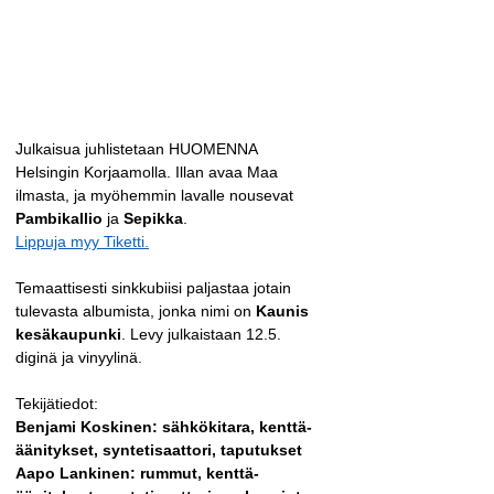
Julkaisua juhlistetaan HUOMENNA 
Helsingin Korjaamolla. Illan avaa Maa 
ilmasta, ja myöhemmin lavalle nousevat 
Pambikallio
 ja 
Sepikka
. 
Lippuja myy Tiketti.
Temaattisesti sinkkubiisi paljastaa jotain 
tulevasta albumista, jonka nimi on 
Kaunis 
kesäkaupunki
. Levy julkaistaan 12.5. 
diginä ja vinyylinä.
Tekijätiedot: 
Benjami Koskinen: sähkökitara, kenttä-
äänitykset, syntetisaattori, taputukset
Aapo Lankinen: rummut, kenttä-