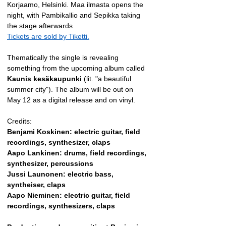
Korjaamo, Helsinki. Maa ilmasta opens the 
night, with Pambikallio and Sepikka taking 
the stage afterwards. 
Tickets are sold by Tiketti.
Thematically the single is revealing 
something from the upcoming album called 
Kaunis kesäkaupunki 
(lit. "a beautiful 
summer city"). The album will be out on 
May 12 as a digital release and on vinyl.
Credits:
Benjami Koskinen: electric guitar, field 
recordings, synthesizer, claps
Aapo Lankinen: drums, field recordings, 
synthesizer, percussions
Jussi Launonen: electric bass, 
syntheiser, claps
Aapo Nieminen: electric guitar, field 
recordings, synthesizers, claps