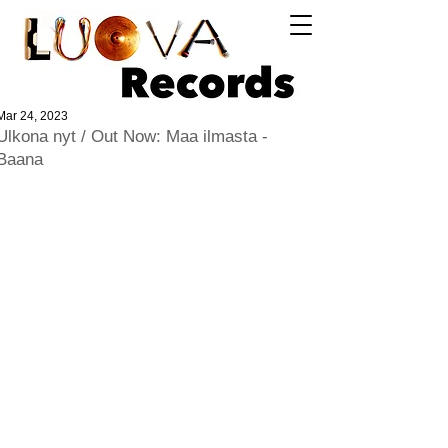
Log In
Mar 24, 2023
Ulkona nyt / Out Now: Maa ilmasta -
Baana