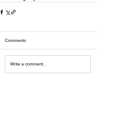
Comments
Write a comment...
Recent Posts
Haminalta uusi
singlejulkaisu -
Hattarataivas | Hamina's
new single release -
Hattarataivas