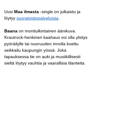
Uusi 
Maa ilmasta
 -single on julkaistu ja 
löytyy 
suoratoistopalveluista
.
Baana
 on monitulkintainen äänikuva. 
Krautrock-henkinen kaahaus voi olla ylistys 
pyöräilylle tai nuoruuden innolla koettu 
seikkailu kaupungin yössä. Joka 
tapauksessa tie on auki ja musiikillisesti 
sieltä löytyy vauhtia ja vaarallisia tilanteita.