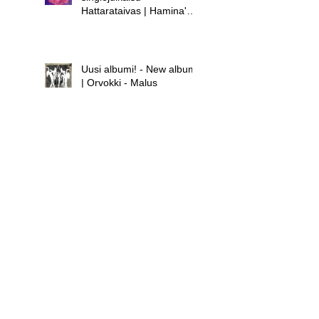
Hattarataivas | Hamina's
new single release -
Hattarataivas
Uusi albumi! - New album!
| Orvokki - Malus
Uusi albumi - new album |
Hamina - Laula huolet
pois
Uusi singlejulkaisu! -
Orvokki - Teini | New
single release! - Orvokki -
Teini