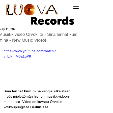
Log In
May 11, 2025
Musiikkivideo Orvokilta - Sinä lennät kuin
minä - New Music Video!
https://www.youtube.com/watch?
v=EjFmM6a1uP8
Sinä lennät kuin minä
 -single julkaistaan 
myös mielettömän hienon musiikkivideon 
muodossa. Video on kuvattu Orvokin 
kotikaupungissa 
Berliinissä
. 