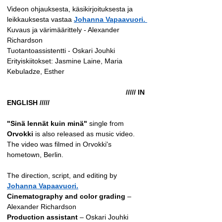
Videon ohjauksesta, käsikirjoituksesta ja 
leikkauksesta vastaa 
Johanna Vapaavuori.
Kuvaus ja värimäärittely - Alexander 
Richardson
Tuotantoassistentti - Oskari Jouhki 
Erityiskiitokset: Jasmine Laine, Maria 
Kebuladze, Esther
						///// IN 
ENGLISH /////
"Sinä lennät kuin minä"
 single from 
Orvokki
 is also released as music video. 
The video was filmed in Orvokki's 
hometown, Berlin. 
The direction, script, and editing by 
Johanna Vapaavuori.
Cinematography and color grading
 – 
Alexander Richardson
Production assistant
 – Oskari Jouhki