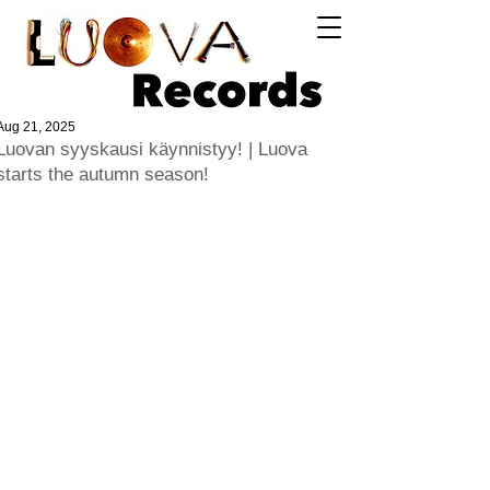
Log In
Aug 21, 2025
Luovan syyskausi käynnistyy! | Luova
starts the autumn season!