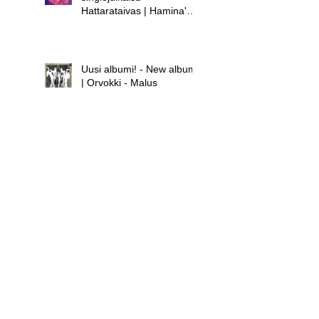
Hattarataivas | Hamina's
new single release -
Hattarataivas
Uusi albumi! - New album!
| Orvokki - Malus
Uusi albumi - new album |
Hamina - Laula huolet
pois
Uusi singlejulkaisu! -
Orvokki - Teini | New
single release! - Orvokki -
Teini