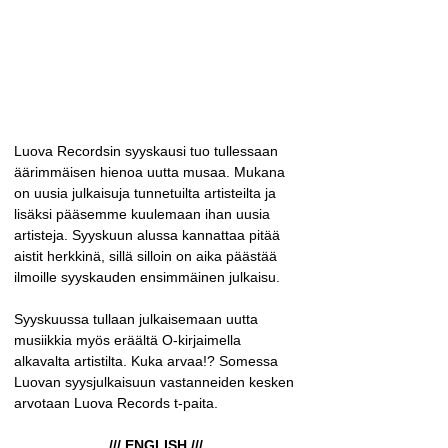
Luova Recordsin syyskausi tuo tullessaan 
äärimmäisen hienoa uutta musaa. Mukana 
on uusia julkaisuja tunnetuilta artisteilta ja 
lisäksi pääsemme kuulemaan ihan uusia 
artisteja. Syyskuun alussa kannattaa pitää 
aistit herkkinä, sillä silloin on aika päästää 
ilmoille syyskauden ensimmäinen julkaisu.
Syyskuussa tullaan julkaisemaan uutta 
musiikkia myös eräältä O-kirjaimella 
alkavalta artistilta. Kuka arvaa!? Somessa 
Luovan syysjulkaisuun vastanneiden kesken 
arvotaan Luova Records t-paita.
/// ENGLISH ///