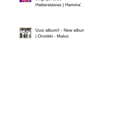
Hattarataivas | Hamina's
new single release -
Hattarataivas
Uusi albumi! - New album!
| Orvokki - Malus
Uusi albumi - new album |
Hamina - Laula huolet
pois
Uusi singlejulkaisu! -
Orvokki - Teini | New
single release! - Orvokki -
Teini