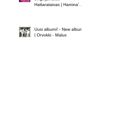
Hattarataivas | Hamina's
new single release -
Hattarataivas
Uusi albumi! - New album!
| Orvokki - Malus
Uusi albumi - new album |
Hamina - Laula huolet
pois
Uusi singlejulkaisu! -
Orvokki - Teini | New
single release! - Orvokki -
Teini