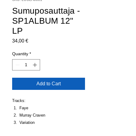
Sumuposauttaja -
SP1ALBUM 12"
LP
Price
34,00 €
Quantity
*
Add to Cart
Tracks:
Faye
Murray Craven
Variation
Open Your Heart