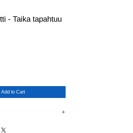
ti - Taika tapahtuu
Add to Cart
 - FREE SHIPPING INSIDE