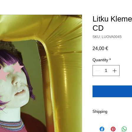
Litku Klemet
CD
SKU: LUOVA0045
Price
24,00 €
Quantity
*
Shipping
ILMAINEN TOIMITUS
FINLAND