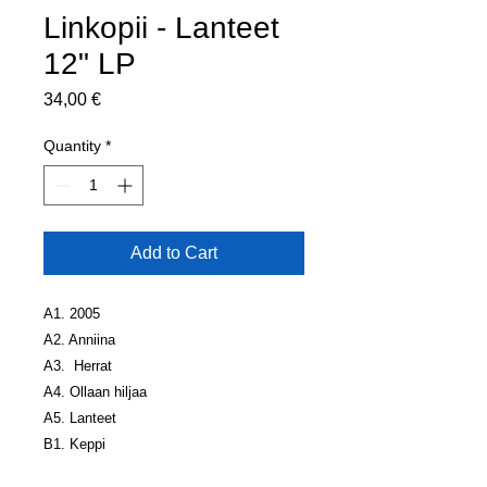
Linkopii - Lanteet
12" LP
Price
34,00 €
Quantity
*
Add to Cart
A1. 2005
A2. Anniina
A3. Herrat
A4. Ollaan hiljaa
A5. Lanteet
B1. Keppi
B2. Takiainen