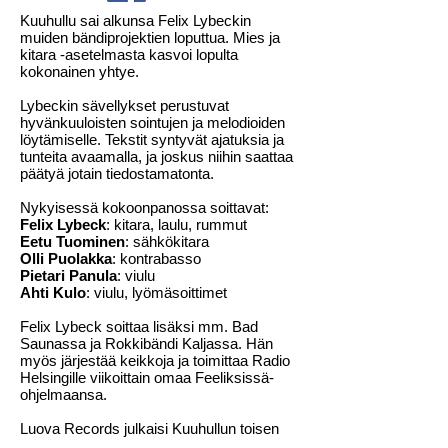
Kuuhullu sai alkunsa Felix Lybeckin
muiden bändiprojektien loputtua. Mies ja
kitara -asetelmasta kasvoi lopulta
kokonainen yhtye.
Lybeckin sävellykset perustuvat
hyvänkuuloisten sointujen ja melodioiden
löytämiselle. Tekstit syntyvät ajatuksia ja
tunteita avaamalla, ja joskus niihin saattaa
päätyä jotain tiedostamatonta.
Nykyisessä kokoonpanossa soittavat:
Felix Lybeck
: kitara, laulu, rummut
Eetu Tuominen
: sähkökitara
Olli Puolakka
: kontrabasso
Pietari Panula
: viulu
Ahti Kulo
: viulu, lyömäsoittimet
Felix Lybeck soittaa lisäksi mm. Bad
Saunassa ja Rokkibändi Kaljassa. Hän
myös järjestää keikkoja ja toimittaa Radio
Helsingille viikoittain omaa Feeliksissä-
ohjelmaansa.
Luova Records julkaisi Kuuhullun toisen
albumin Ollaan täällä yksin, joka käsittelee