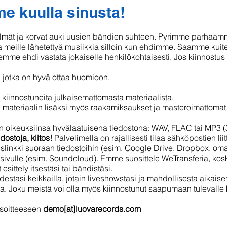
e kuulla sinusta!
ilmät ja korvat auki uusien bändien suhteen. Pyrimme parha
meille lähetettyä musiikkia silloin kun ehdimme. Saamme kuite
 emme ehdi vastata jokaiselle henkilökohtaisesti. Jos kiinnostu
, jotka on hyvä ottaa huomioon.
 kiinnostuneita
julkaisemattomasta materiaalista
.
 materiaalin lisäksi myös raakamiksaukset ja masteroimattomat
n oikeuksiinsa hyvälaatuisena tiedostona: WAV, FLAC tai MP3 
edostoja, kiitos!
Palvelimella on rajallisesti tilaa sähköpostien liitt
slinkki suoraan tiedostoihin (esim. Google Drive, Dropbox, oma ko
ssivulle (esim. Soundcloud). Emme suosittele WeTransferia, kosk
esittely itsestäsi tai bändistäsi.
destasi keikkailla, jotain liveshowstasi ja mahdollisesta aikai
. Joku meistä voi olla myös kiinnostunut saapumaan tulevalle 
osoitteeseen
demo[at]luovarecords.com