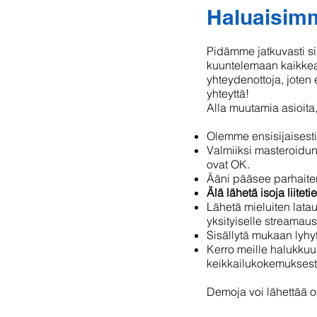
Haluaisimm
Pidämme jatkuvasti s
kuuntelemaan kaikkea 
yhteydenottoja, joten
yhteyttä!
Alla muutamia asioita
Olemme ensisijaisesti
Valmiiksi masteroidun
ovat OK.
Ääni pääsee parhaite
Älä lähetä isoja liiteti
Lähetä mieluiten latau
yksityiselle streamau
Sisällytä mukaan lyhyt 
Kerro meille halukkuu
keikkailukokemuksesta
Demoja voi lähettää 