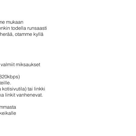
amme mukaan
nkin todella runsaasti
s herää, otamme kyllä
 valmiit miksaukset
(320kbps)
eille.
tisivutila) tai linkki
a linkit vanhenevat.
semmasta
keikalle